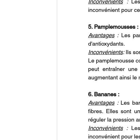
Inconvénients
 : 
Les
inconvénient pour ceu
5. Pamplemousses :
Avantages
 :
 Les pa
d'antioxydants.
Inconvénients
: 
Ils s
Le pamplemousse con
peut entraîner une
augmentant ainsi le 
6. Bananes :
Avantages
 :
 Les ban
fibres. Elles sont u
réguler la pression ar
Inconvénients
 :
 Les
inconvénient pour le