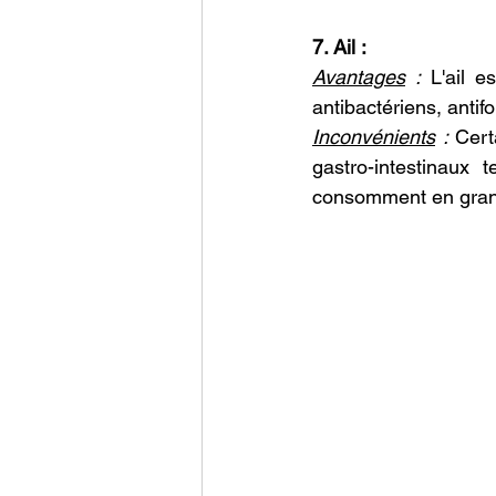
7. Ail :
Avantages
 :
 L'ail e
antibactériens, antif
Inconvénients
 :
 Cert
gastro-intestinaux 
consomment en gran