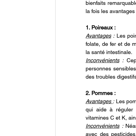
bienfaits remarquable
la fois les avantage
1. Poireaux :
Avantages
 :
 Les poi
folate, de fer et de 
la santé intestinale.
Inconvénients
 :
 Cep
personnes sensibles
des troubles digesti
2. Pommes :
Avantages 
:
 Les pomm
qui aide à réguler 
vitamines C et K, ai
Inconvénients
 :
 Néan
avec des pesticides