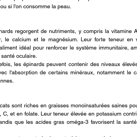
 ou si l'on consomme la peau.
nards regorgent de nutriments, y compris la vitamine A,
fer, le calcium et le magnésium. Leur forte teneur en 
aliment idéal pour renforcer le système immunitaire, amé
a santé oculaire.
efois, les épinards peuvent contenir des niveaux élevés 
vec l'absorption de certains minéraux, notamment le cal
onnes.
cats sont riches en graisses monoinsaturées saines pour
 C, et en folate. Leur teneur élevée en potassium contri
 tandis que les acides gras oméga-3 favorisent la sant